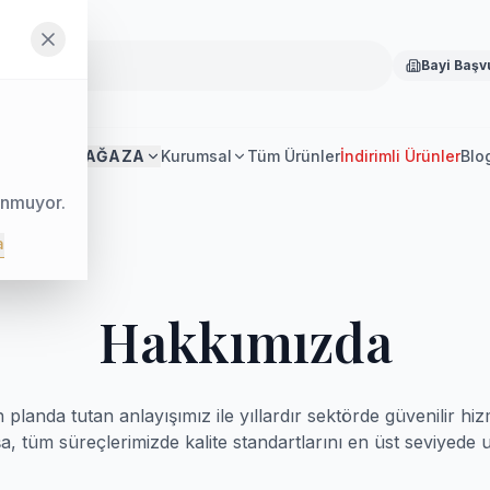
Bayi Başv
Anasayfa
MAĞAZA
Kurumsal
Tüm Ürünler
İndirimli Ürünler
Blo
unmuyor.
a
Hakkımızda
 planda tutan anlayışımız ile yıllardır sektörde güvenilir 
a, tüm süreçlerimizde kalite standartlarını en üst seviyede