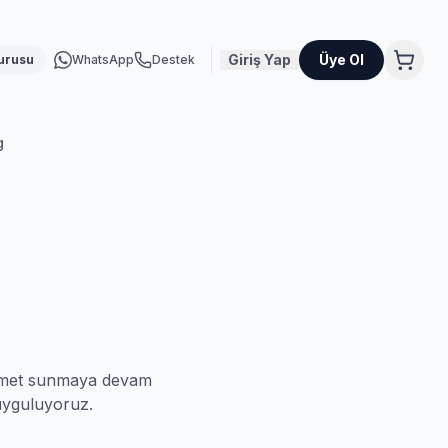
Giriş Yap
Üye Ol
urusu
WhatsApp
Destek
g
hizmet sunmaya devam
 uyguluyoruz.