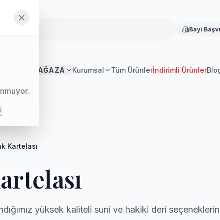
Bayi Başv
Anasayfa
MAĞAZA
Kurumsal
Tüm Ürünler
İndirimli Ürünler
Blo
unmuyor.
a
k Kartelası
artelası
ndığımız yüksek kaliteli suni ve hakiki deri seçenekleri