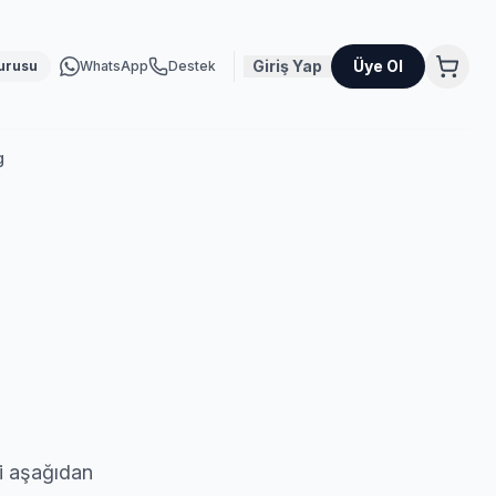
Giriş Yap
Üye Ol
urusu
WhatsApp
Destek
g
ni aşağıdan