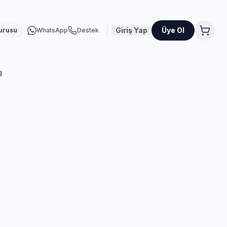
Giriş Yap
Üye Ol
urusu
WhatsApp
Destek
g