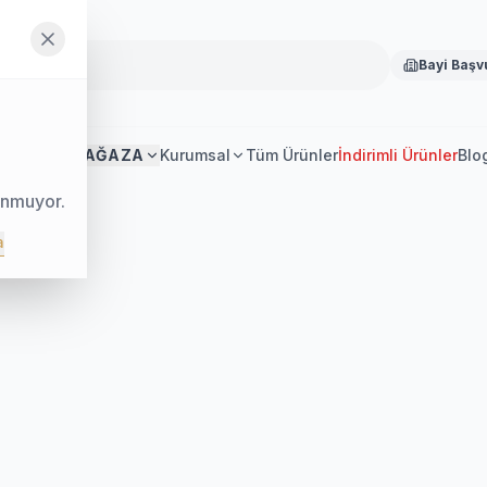
Bayi Başv
Anasayfa
MAĞAZA
Kurumsal
Tüm Ürünler
İndirimli Ürünler
Blo
unmuyor.
a