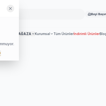
Bayi Başv
Anasayfa
MAĞAZA
Kurumsal
Tüm Ürünler
İndirimli Ürünler
Blo
unmuyor.
a