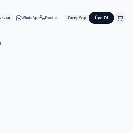
Giriş Yap
Üye Ol
urusu
WhatsApp
Destek
g