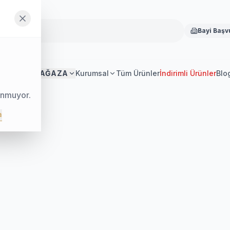
Bayi Başv
Anasayfa
MAĞAZA
Kurumsal
Tüm Ürünler
İndirimli Ürünler
Blo
unmuyor.
a