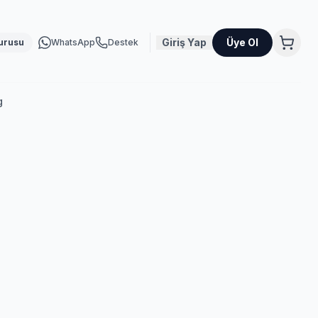
Giriş Yap
Üye Ol
urusu
WhatsApp
Destek
g