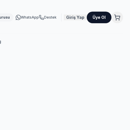
Giriş Yap
Üye Ol
urusu
WhatsApp
Destek
g