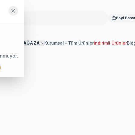
Bayi Başv
Anasayfa
MAĞAZA
Kurumsal
Tüm Ürünler
İndirimli Ürünler
Blo
unmuyor.
a