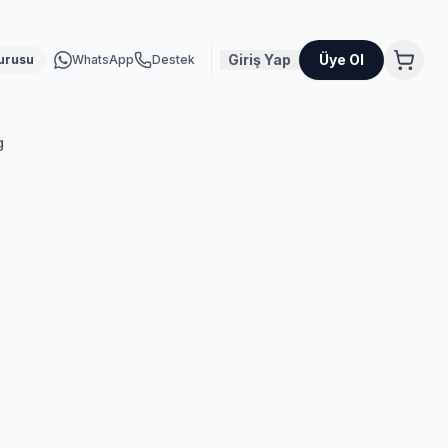
Giriş Yap
Üye Ol
urusu
WhatsApp
Destek
g