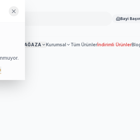
Bayi Başv
Anasayfa
MAĞAZA
Kurumsal
Tüm Ürünler
İndirimli Ürünler
Blo
unmuyor.
a